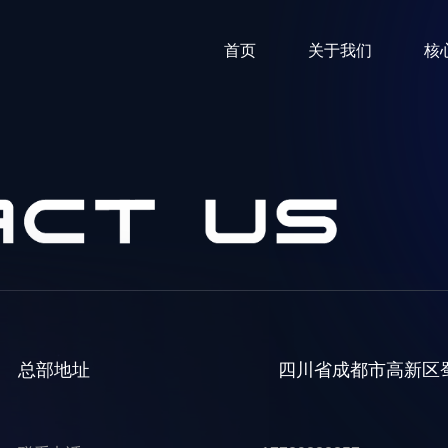
首页
关于我们
核
总部地址
四川省成都市高新区蜀